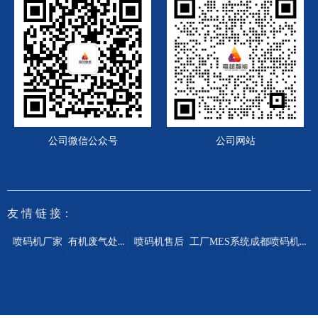
公司微信公众号
公司网站
友 情
链 接：
有机废气处理设备
成都喷码机厂家
喷码机厂家
喷码机售后
工厂MES系统