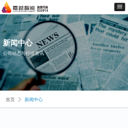
新闻中心
公司动态与行业资讯
首页
ꄲ
新闻中心