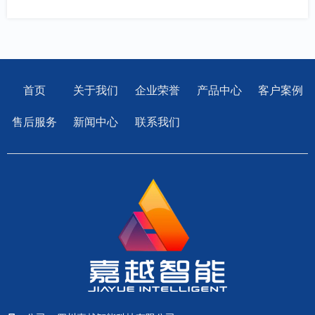
首页
关于我们
企业荣誉
产品中心
客户案例
售后服务
新闻中心
联系我们