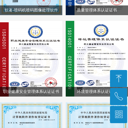
软著-喷码机喷码图像处理软件
质量管理体系认证证书
ꁸ
职业健康安全管理体系认证证书
环境管理体系认证证书
ꂅ
回到顶部
ꀥ
028-85223948