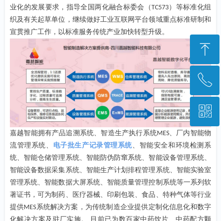
业化的发展要求，指导全国两化融合标委会（
）等标准化组
TC573
织及有关起草单位，继续做好工业互联网平台领域重点标准研制和
宣贯推广工作，以标准服务传统产业加快转型升级。
ꁸ
ꂅ
回到顶部
ꀥ
028-85223948
嘉越智能拥有产品追溯系统、智造生产执行系统
、厂内智能物
MES
微信二维码
流管理系统、
电子批生产记录管理系统
、智能安全和环境检测系
统、智能仓储管理系统、智能防伪防窜系统、智能设备管理系统、
智能设备数据采集系统、智能生产计划排程管理系统、智能实验室
管理系统、智能数据大屏系统、智能质量管理控制系统等一系列软
著证书，可为制药、医疗器械、印刷包装、食品、特种气体等行业
提供
系统解决方案，为传统制造企业提供定制化信息化和数字
MES
化解决方案及驻厂实施。 目前已为数百家中药饮片、中药配方颗