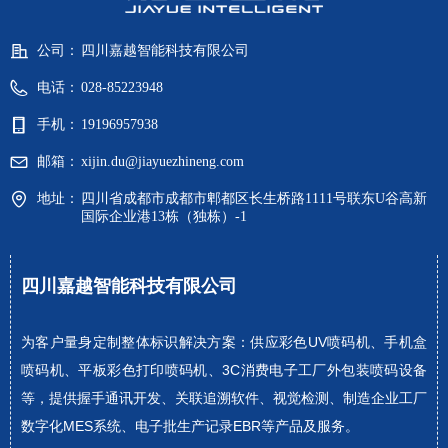
公司：
四川嘉越智能科技有限公司
电话：
028-85223948
手机：
19196957938
邮箱：
xijin.du@jiayuezhineng.com
地址：
四川省成都市成都市郫都区长生桥路1111号联东U谷高新
国际企业港13栋（独栋）-1
四川嘉越智能科技有限公司
为客户量身定制整体标识解决方案：供应彩色UV喷码机、手机盒
喷码机、平板彩色打印喷码机、3C消费电子工厂外包装喷码设备
等，提供握手通讯开发、关联追溯软件、视觉检测、制造企业工厂
数字化MES系统、电子批生产记录EBR等产品及服务。