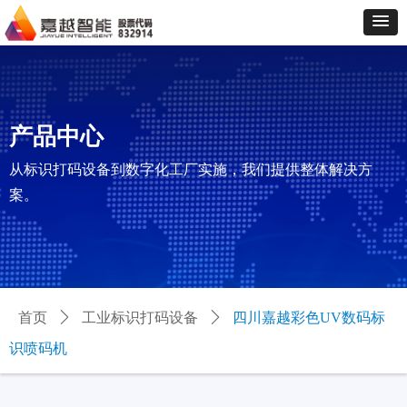
产品中心
从标识打码设备到数字化工厂实施，我们提供整体解决方
案。
首页
ꄲ
工业标识打码设备
ꄲ
四川嘉越彩色UV数码标
识喷码机