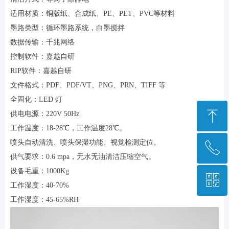
适用材质：铜版纸、合成纸、PE、PET、PVC等材料
墨路类型：循环墨路系统，白墨搅拌
数据传输：千兆网络
控制软件：嘉越自研
RIP软件：嘉越自研
文件格式：PDF、PDF/VT、PNG、PRN、TIFF 等
全固化：LED 灯
ꁸ
供电电源：220V 50Hz
工作温度：18-28℃，工作温度28℃。
喷头自动清洗、喷头保湿功能、视觉检测定位。
ꂅ
回到顶部
供气要求：0.6 mpa，无水无油清洁压缩空气。
设备毛重：1000Kg
ꀥ
028-85223948
工作湿度：40-70%
工作湿度：45-65%RH
微信二维码