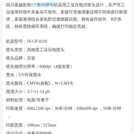
四川嘉越彩色
UV数码喷码机
采用工业压电式喷头设计，在严苛工
业使用环境中具备高可靠性。多级可变液滴量适用不同画质印刷需
求，多级液滴组合使色阶过渡细腻自然。独有操作软件、RIP系
统，独有墨路循环系统，确保打印稳定高效。
机器型号：JY-CP-0110
喷头类型：高精度工业压电喷头
喷头品牌：京瓷
喷头物理分辨率：600dpi（4级灰度）
墨水：UV环保墨水
墨水颜色：CMYK(标配)，W+CMYK
墨滴大小：3-7-11-14 pll
材料处理：电晕/等离子
印刷速度：600x1200 dpi，30米/分钟；600x600 dpi ，50米/分钟
；
印刷宽度：108mm / 215mm
清洁方式：等离子除静电