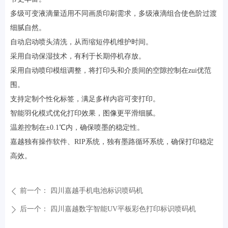
多级可变液滴量适用不同画质印刷需求，多级液滴组合使色阶过渡
细腻自然。
自动启动喷头清洗，从而缩短停机维护时间。
采用自动保湿技术，有利于长期停机存放。
采用自动喷印模组调整，将打印头和介质间的空隙控制在zui优范
围。
支持定制个性化标签，满足多样内容可变打印。
智能羽化模式优化打印效果，图像更平滑细腻。
温差控制在±0.1℃内，确保喷墨的稳定性。
嘉越独有操作软件、RIP系统，独有墨路循环系统，确保打印稳定
高效。
前一个：
四川嘉越手机电池标识喷码机
ꄴ
后一个：
四川嘉越数字智能UV平板彩色打印标识喷码机
ꄲ