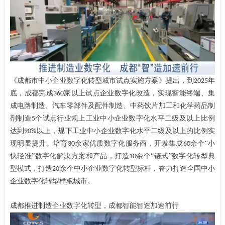
《成都市中小企业数字化转型城市试点实施方案》提出，到
年
2025
底，成都完成
家以上试点企业数字化改造，实现智能终端、集
360
成电路制造、汽车零部件及配件制造、中药饮片加工和化学药品制
剂制造
个试点行业规上工业中小企业数字化水平二级及以上比例
5
达到
以上，规下工业中小企业数字化水平二级及以上的比例实
90%
现明显提升。培育
余家优质数字化服务商，开发集成
余个“小
30
60
快轻准”数字化解决方案和产品，打造
余个“链式”数字化转型典
10
型模式，打造
余个中小企业数字化转型标杆，奋力打造全国中小
20
企业数字化转型样板城市。
成都推进制造企业数字化转型，成都智能智造加速前行