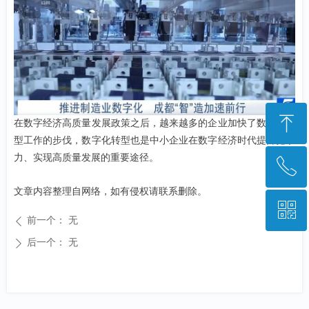
ꁸ
在数字经济高质量发展政策之后，越来越多的企业加快了数字化转
型工作的步伐，数字化转型也是中小企业在数字经济时代提升竞争
力、实现高质量发展的重要途径。
ꂅ
回到顶部
文章内容整理自网络，如有侵权请联系删除。
ꀥ
028-85223948
前一个：
无
ꄴ
后一个：
无
ꄲ
微信二维码