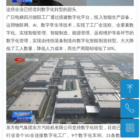
这些企业已经尝到数字化转型的甜头
广日电梯四川德阳工厂通过搭建数字化平台，投入智能生产设备，
运用物联网、
、数字孪生等技术，实现了工厂全流程、全要素数
AI
字化。实现智能管理、智能制造、能源管理、远程维护等各环节的
数字化管理，实现由传统装备制造向数字化智能制造转型。大大降
低了工人数量，降低人力成本，而生产周期却缩短了
。
20%
ꁸ
ꂅ
回到顶部
ꀥ
028-85223948
东方电气集团东方汽轮机有限公司坚持数字化转型，目前已建成了
行业首个
全连接数字化工厂、
个数字化车间、
条数字化产
5G
9
21