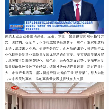
传统工业企业要主动识变、应变、求变，聚焦供需两端积极转方
式、调结构、促变革，不少领域加快换道超车，整个产业实现逆势
上扬，成绩来之不易、值得充分肯定。面对新的形势，推进新型工
业化特别是制造业高质量发展尤显急迫而重要。要实现高质量发展
，就应该主动顺应智能化、绿色化、融合化发展趋势，更加突出制
造业智能化改造数字化转型，统筹推进传统产业焕新、新兴产业壮
大、未来产业培育，坚决挺起经济大省的工业
“硬脊梁”，努力为抢
占未来发展制高点、推动高质量发展提供强有力支撑。