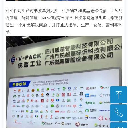
药企们对生产时纸质单据太多、生产物料和成品仓储信息、工艺配
方管理、能耗管理、
和现有
软件对接等问题很头疼，希望能
MES
erp
通过一个系统解决问题，并打通从接单、生产、仓储、营销等环
节。
ꁸ
ꂅ
回到顶部