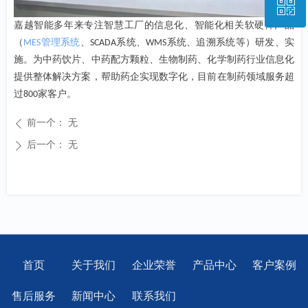
ꀥ
028-85223948
嘉越智能多年来专注智慧工厂的信息化、智能化相关软硬件产品
（
管理系统
、
系统、
系统、追溯系统等）研发、实
MES
SCADA
WMS
微信二维码
施。为中药饮片、中药配方颗粒、生物制药、化学制药行业信息化
提供整体解决方案，帮助药企实现数字化，目前在制药领域服务超
过
家客户。
800
前一个：
无
ꄴ
后一个：
无
ꄲ
首页
关于我们
企业荣誉
产品中心
客户案例
售后服务
新闻中心
联系我们