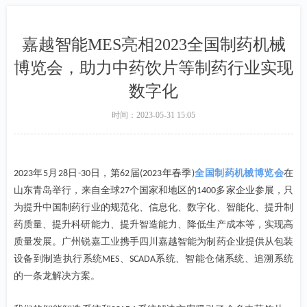
嘉越智能MES亮相2023全国制药机械
博览会，助力中药饮片等制药行业实现
数字化
时间：
2023-05-31
15:05
年
月
日
日，第
届
年春季
全国制药机械博览会
在
2023
5
28
-30
62
(2023
)
山东青岛举行，来自全球
个国家和地区的
多家企业参展，只
27
1400
为提升中国制药行业的规范化、信息化、数字化、智能化、提升制
药质量、提升科研能力、提升智造能力、降低生产成本等，实现高
质量发展。广州锐嘉工业携手四川嘉越智能为制药企业提供从包装
设备到制造执行系统
、
系统、智能仓储系统、追溯系统
MES
SCADA
的一条龙解决方案。