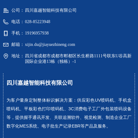
公司：
四川嘉越智能科技有限公司
电话：
028-85223948
手机：
19196957938
邮箱：
xijin.du@jiayuezhineng.com
地址：
四川省成都市成都市郫都区长生桥路1111号联东U谷高新
国际企业港13栋（独栋）-1
四川嘉越智能科技有限公司
为客户量身定制整体标识解决方案：供应彩色UV喷码机、手机盒
喷码机、平板彩色打印喷码机、3C消费电子工厂外包装喷码设备
等，提供握手通讯开发、关联追溯软件、视觉检测、制造企业工厂
数字化MES系统、电子批生产记录EBR等产品及服务。