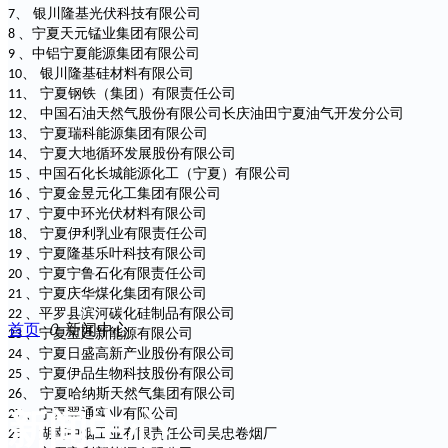
、 银川隆基光伏科技有限公司
7
产品中心
、宁夏天元锰业集团有限公司
8
、中铝宁夏能源集团有限公司
9
、 银川隆基硅材料有限公司
10
客户案例
、 宁夏钢铁（集团）有限责任公司
11
、 中国石油天然气股份有限公司长庆油田宁夏油气开发分公司
12
、 宁夏瑞科能源集团有限公司
13
售后服务
、 宁夏大地循环发展股份有限公司
14
、中国石化长城能源化工（宁夏）有限公司
15
、宁夏金昱元化工集团有限公司
16
新闻中心
、宁夏中环光伏材料有限公司
17
、 宁夏伊利乳业有限责任公司
18
、宁夏隆基乐叶科技有限公司
19
联系我们
、宁夏宁鲁石化有限责任公司
20
、宁夏庆华煤化集团有限公司
21
、平罗县滨河碳化硅制品有限公司
22
首页
ꄲ
新闻中心
、宁夏宝廷新能源有限公司
23
、宁夏日盛高新产业股份有限公司
24
、宁夏伊品生物科技股份有限公司
25
、 宁夏哈纳斯天然气集团有限公司
26
、宁夏翼通实业有限公司
27
新闻中心
、湖南中烟工业有限责任公司吴忠卷烟厂
28
工业标识打码设备