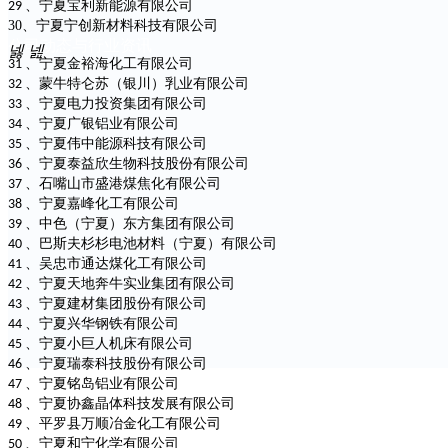
、宁夏宝利新能源有限公司
29
工厂数字化管理系
30、宁夏宁创新材料科技有限公司
公司动态与行业资讯
넳
넲
统
、宁夏金裕海化工有限公司
31
、蒙牛特仑苏（银川）乳业有限公司
喷码机耗材与零件
32
、宁夏电力投资集团有限公司
33
中文
标识喷码设备-合作
、宁夏广银铝业有限公司
34
EN
、宁夏伟中能源科技有限公司
品牌
35
、宁夏泰益欣生物科技股份有限公司
36
、石嘴山市盛港煤焦化有限公司
37
、宁夏嘉峰化工有限公司
38
、中色（宁夏）东方集团有限公司
39
、巴斯夫杉杉电池材料（宁夏）有限公司
40
、吴忠市通达煤化工有限公司
41
、宁夏天地奔牛实业集团有限公司
42
、宁夏建材集团股份有限公司
43
、宁夏兴华钢铁有限公司
44
、宁夏小巨人机床有限公司
45
、宁夏瑞泰科技股份有限公司
46
、宁夏铭岛铝业有限公司
47
、宁夏协鑫晶体科技发展有限公司
48
、平罗县万顺冶金化工有限公司
49
、宁夏和宁化学有限公司
50