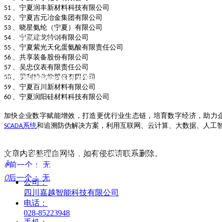
、宁夏润丰新材料科技有限公司
51
、宁夏吉元冶金集团有限公司
52
、晓星氨纶（宁夏）有限公司
53
、宁夏建龙特钢有限公司
54
公司微信公众号
、宁夏紫光天化蛋氨酸有限责任公司
55
、共享装备股份有限公司
56
、吴忠仪表有限责任公司
57
、贝利特化学股份有限公司
58
四川嘉越智能科技有限公司
、宁夏百川新材料有限公司
59
、宁夏润阳硅材料科技有限公司
60
加快企业数字赋能增效，打造更优行业生态链，培育数字经济，助力
系统
和追溯防伪解决方案，利用互联网、云计算、大数据、人工
SCADA
公司网站
为客户量身定制整体标识解决方案：供应彩色UV喷码机、手机盒喷
文章内容整理自网络，如有侵权请联系删除。
码机、平板彩色打印喷码机、3C消费电子工厂外包装喷码设备等，
ꄴ
前一个：
无
提供握手通讯开发、关联追溯软件、视觉检测、制造企业工厂数字
ꄲ
后一个：
无
公司：
化MES系统、电子批生产记录EBR等产品及服务。
四川嘉越智能科技有限公司
电话：
028-85223948